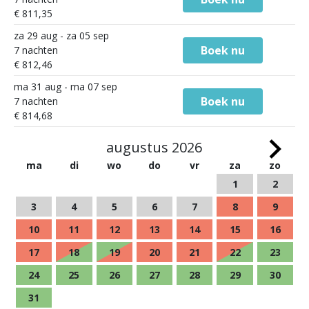
€ 811,35
za 29 aug - za 05 sep
Boek nu
7 nachten
€ 812,46
ma 31 aug - ma 07 sep
Boek nu
7 nachten
€ 814,68
augustus 2026
ma
di
wo
do
vr
za
zo
1
2
3
4
5
6
7
8
9
10
11
12
13
14
15
16
17
18
19
20
21
22
23
24
25
26
27
28
29
30
31