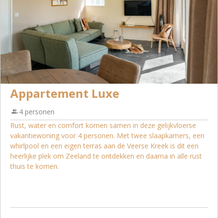
Appartement Luxe
4 personen
Rust, water en comfort komen samen in deze gelijkvloerse
vakantiewoning voor 4 personen. Met twee slaapkamers, een
whirlpool en een eigen terras aan de Veerse Kreek is dit een
heerlijke plek om Zeeland te ontdekken en daarna in alle rust
thuis te komen.