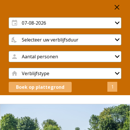
1
Boek op plattegrond