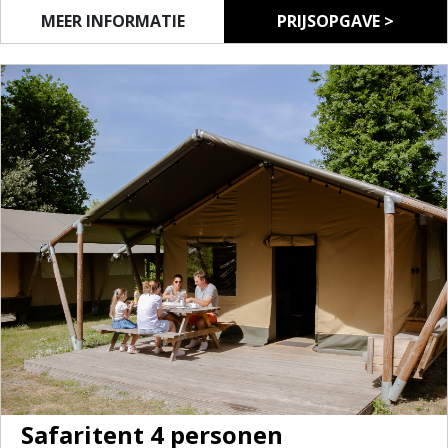
bedlinnen breng je zelf mee), een tafel met stoelen en
MEER INFORMATIE
PRIJSOPGAVE >
een eenvoudige kookgelegenheid met keukenset.
Je maakt gebruik van de sanitaire voorzieningen op
de camping.
Safaritent 4 personen