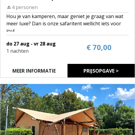
4 personen
Hou je van kamperen, maar geniet je graag van wat
meer luxe? Dan is onze safaritent wellicht iets voor
jou!
do 27 aug - vr 28 aug
De tenten zijn volledig ingericht voor 4 personen. Op
€ 70,00
1 nachten
het domein zijn 2 safaritenten te huur.
2 slaapkamers, een zitruimte met keukenblok en een
terras. De keukenruimte heeft alle voorzieningen
MEER INFORMATIE
PRIJSOPGAVE >
voor een onbezorgde vakantie.
Als je logeert in de safaritent, dan maak je gebruik
van de sanitaire voorzieningen op de camping, die
vlakbij gelegen zijn.
Huisdieren zijn niet toegelaten in de tent.