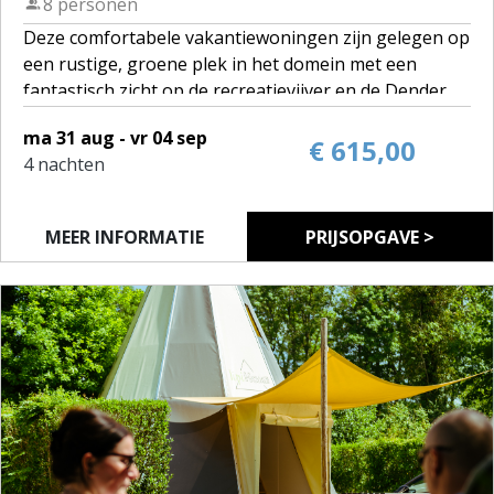
8 personen
Deze comfortabele vakantiewoningen zijn gelegen op
een rustige, groene plek in het domein met een
fantastisch zicht op de recreatievijver en de Dender.
ma 31 aug - vr 04 sep
Op het domein zijn 5 woningen voor 8 personen te
€ 615,00
4 nachten
huur.
Je kan deze 8-persoonswoning ook reserveren voor 4
MEER INFORMATIE
PRIJSOPGAVE >
personen. Je geniet dan van het uitzicht op de vijver
maar hebt geen toegang tot de bovenverdieping van
de woning.