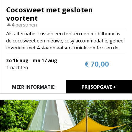
Cocosweet met gesloten
voortent
4 personen
Als alternatief tussen een tent en een mobilhome is
de cocosweet een nieuwe, cosy accommodatie, geheel
ingericht met 4 slaapplaatsen, uniek comfort en de
isolatie en stevigheid van een mobilhome, mét
zo 16 aug - ma 17 aug
voortent.
€ 70,00
1 nachten
Wil je graag eens ervaren of kamperen iets voor jou
is? Dan is de cocosweet zeker een goed begin!
MEER INFORMATIE
PRIJSOPGAVE >
Je kan er met vier slapen, er is een minikeukentje en
je kan heerlijk relaxen in de voortent.
Klinkt goed, niet?