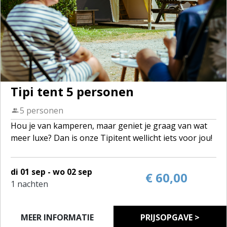
Tipi tent 5 personen
5 personen
Hou je van kamperen, maar geniet je graag van wat
meer luxe? Dan is onze Tipitent wellicht iets voor jou!
De tenten zijn volledig ingericht voor 4 personen. Op
di 01 sep - wo 02 sep
het domein zijn 2 tipi's te huur.
€ 60,00
1 nachten
2 slaapkamers, een zitruimte met keukenblok en een
terras. De keukenruimte heeft alle voorzieningen
voor een onbezorgde vakantie.
MEER INFORMATIE
PRIJSOPGAVE >