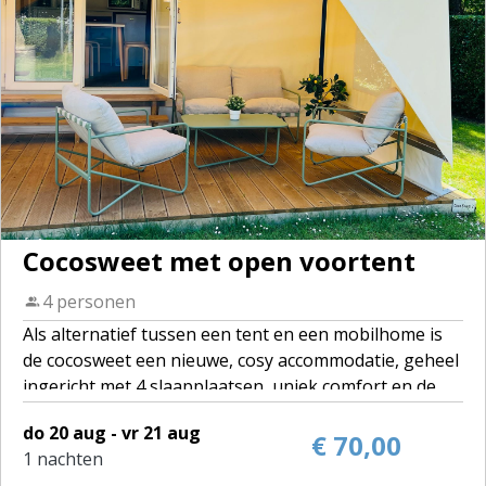
Cocosweet met open voortent
4 personen
Als alternatief tussen een tent en een mobilhome is
de cocosweet een nieuwe, cosy accommodatie, geheel
ingericht met 4 slaapplaatsen, uniek comfort en de
isolatie en stevigheid van een mobilhome, mét
do 20 aug - vr 21 aug
voortent.
€ 70,00
1 nachten