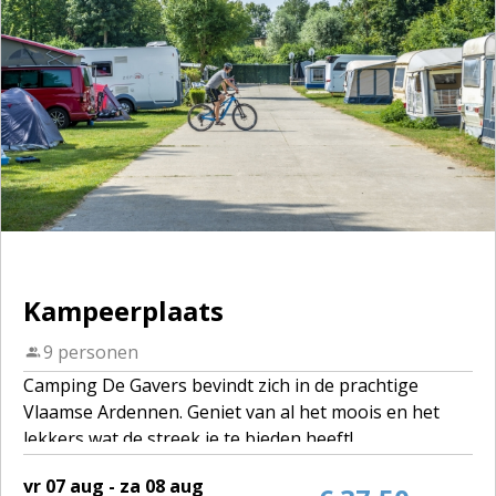
Kampeerplaats
9 personen
Camping De Gavers bevindt zich in de prachtige
Vlaamse Ardennen. Geniet van al het moois en het
lekkers wat de streek je te bieden heeft!
vr 07 aug - za 08 aug
Een toeristenplaats is een individuele kampeerplaats,