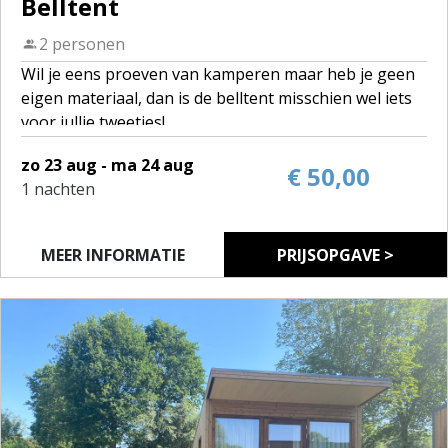
Belltent
2 personen
Wil je eens proeven van kamperen maar heb je geen
eigen materiaal, dan is de belltent misschien wel iets
voor jullie tweetjes!
De belltent houdt het midden tussen romantisch,
zo 23 aug - ma 24 aug
bohemian en hippie voor twee personen.
€ 50,00
1 nachten
Comfortabel is de belltent alleszins wel, met een 2-
persoonsbed, koelkast en microgolf.
MEER INFORMATIE
PRIJSOPGAVE >