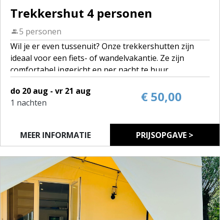
Trekkershut 4 personen
5 personen
Wil je er even tussenuit? Onze trekkershutten zijn
ideaal voor een fiets- of wandelvakantie. Ze zijn
comfortabel ingericht en per nacht te huur.
Op camping De Gavers staan 5 trekkershutten:
do 20 aug - vr 21 aug
• 4 hutten voor 4 personen
€ 50,00
1 nachten
• 1 hut voor 2 personen
Elke trekkershut beschikt over bedden (slaapzak en
bedlinnen breng je zelf mee), een tafel met stoelen en
MEER INFORMATIE
PRIJSOPGAVE >
een eenvoudige kookgelegenheid met keukenset.
Je maakt gebruik van de sanitaire voorzieningen op
de camping.