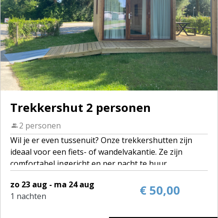
Trekkershut 2 personen
2 personen
Wil je er even tussenuit? Onze trekkershutten zijn
ideaal voor een fiets- of wandelvakantie. Ze zijn
comfortabel ingericht en per nacht te huur.
Op camping De Gavers staan 5 trekkershutten:
zo 23 aug - ma 24 aug
• 4 hutten voor 4 personen
€ 50,00
1 nachten
• 1 hut voor 2 personen
Elke trekkershut beschikt over bedden (slaapzak en