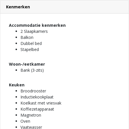
Kenmerken
Accommodatie kenmerken
2 Slaapkamers
Balkon
Dubbel bed
Stapelbed
Woon-/eetkamer
Bank (3-zits)
Keuken
Broodrooster
Inductiekookplaat
Koelkast met vriesvak
Koffiezetapparaat
Magnetron
Oven
Vaatwasser