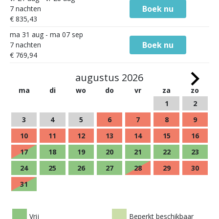
Boek nu
7 nachten
€ 835,43
ma 31 aug - ma 07 sep
Boek nu
7 nachten
€ 769,94
augustus 2026
ma
di
wo
do
vr
za
zo
1
2
3
4
5
6
7
8
9
10
11
12
13
14
15
16
17
18
19
20
21
22
23
24
25
26
27
28
29
30
31
Vrij
Beperkt beschikbaar