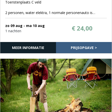
Toeristenplaats C veld
2 personen, water elektra, 1 normale personenauto is
toegestaan. Bij grotere voertuigen (Bussen, Pick-up trucks,
enz) kan u verzocht worden deze op de parkeerplaats te
zo 09 aug - ma 10 aug
€ 24,00
zetten na het lossen. Dit ter beoordeling van camping. Indien u
1 nachten
kampeert in een camper is géén extra voertuig op de plek
toegestaan.
exclusief milieu en toeristenbelasting
MEER INFORMATIE
PRIJSOPGAVE >