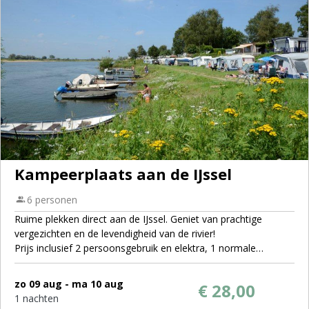
Kampeerplaats aan de IJssel
6 personen
Ruime plekken direct aan de IJssel. Geniet van prachtige
vergezichten en de levendigheid van de rivier!
Prijs inclusief 2 persoonsgebruik en elektra, 1 normale
personenauto is toegestaan. Bij grotere voertuigen (Bussen,
Pick-up trucks, enz) kan u verzocht worden deze op de
zo 09 aug - ma 10 aug
€ 28,00
parkeerplaats te zetten na het lossen. Dit ter beoordeling van
1 nachten
camping. Indien u kampeert in een camper is géén extra