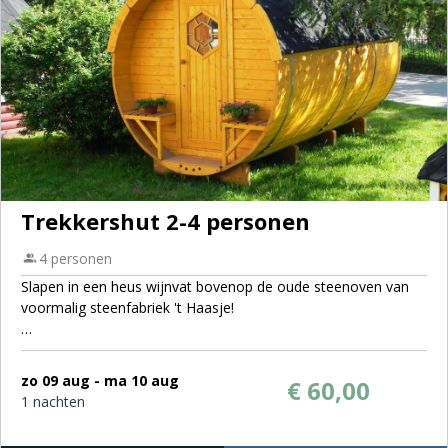
Trekkershut 2-4 personen
4 personen
Slapen in een heus wijnvat bovenop de oude steenoven van
voormalig steenfabriek 't Haasje!
U beschikt over een 2-persoonsbed en 2 kleine slaapbankjes.
Geschikt voor gebruik door 2 personen met eventueel 2 kleine
zo 09 aug - ma 10 aug
€ 60,00
kinderen (peuters/kleuters). 4 persoons gebruik bij oudere
1 nachten
kinderen of volwassenen is niet wenselijk.
Het Trekkersvat beschikt over plintverwarming. Dekbed en