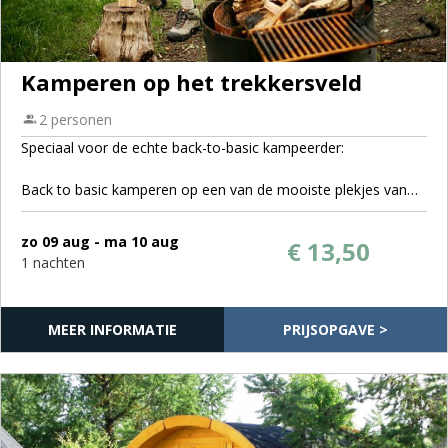
Kamperen op het trekkersveld
2 personen
Speciaal voor de echte back-to-basic kampeerder:
Back to basic kamperen op een van de mooiste plekjes van
Fortmond. Bovenop de oude steenoven van voormalig
steenfabriek 't Haasje ligt ons trekkersveld.
zo 09 aug - ma 10 aug
€ 13,50
1 nachten
Een plekje op het trekkersveld:
- Een plekje voor een kleine pop-up tent voor 1 of 2 personen
(grotere tenten niet toegestaan op het trekkersveld)
MEER INFORMATIE
PRIJSOPGAVE >
- Water beschikbaar in het nabij gelegen sanitairgebouw
- Elektra is op het trekkersveld niet aanwezig
- Tarief is per plek en exclusief toeristenbelast