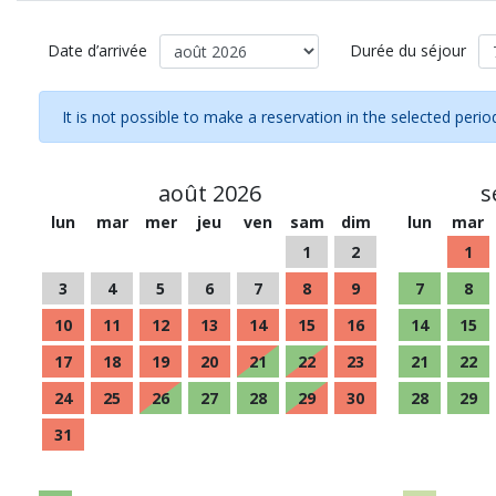
Date d’arrivée
Durée du séjour
It is not possible to make a reservation in the selected perio
août 2026
s
lun
mar
mer
jeu
ven
sam
dim
lun
mar
1
2
1
3
4
5
6
7
8
9
7
8
10
11
12
13
14
15
16
14
15
17
18
19
20
21
22
23
21
22
24
25
26
27
28
29
30
28
29
31