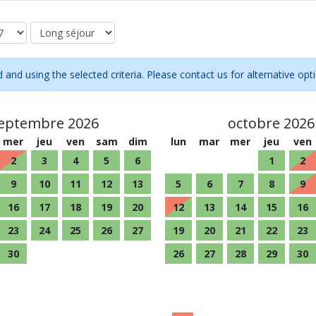
d and using the selected criteria. Please contact us for alternative opt
eptembre 2026
octobre 2026
mer
jeu
ven
sam
dim
lun
mar
mer
jeu
ven
2
3
4
5
6
1
2
9
10
11
12
13
5
6
7
8
9
16
17
18
19
20
12
13
14
15
16
23
24
25
26
27
19
20
21
22
23
30
26
27
28
29
30