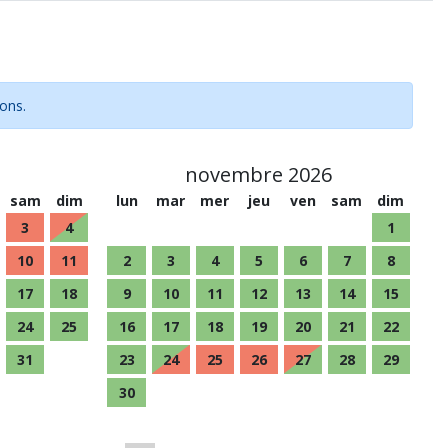
ions.
novembre 2026
sam
dim
lun
mar
mer
jeu
ven
sam
dim
3
4
1
10
11
2
3
4
5
6
7
8
17
18
9
10
11
12
13
14
15
24
25
16
17
18
19
20
21
22
31
23
24
25
26
27
28
29
30