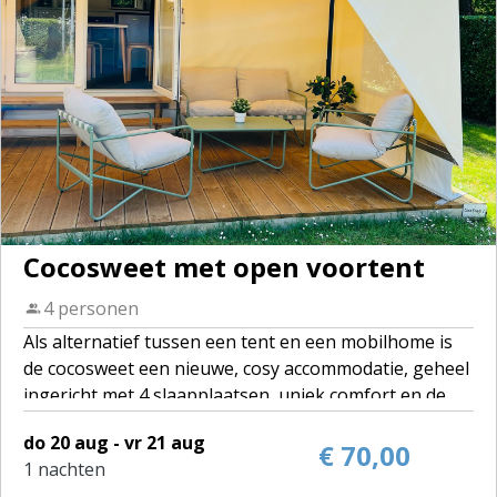
Cocosweet met open voortent
4 personen
Als alternatief tussen een tent en een mobilhome is
de cocosweet een nieuwe, cosy accommodatie, geheel
ingericht met 4 slaapplaatsen, uniek comfort en de
isolatie en stevigheid van een mobilhome, mét
do 20 aug - vr 21 aug
voortent.
€ 70,00
1 nachten