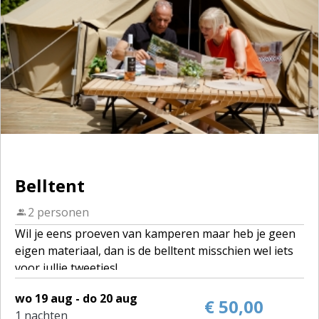
Belltent
2 personen
Wil je eens proeven van kamperen maar heb je geen
eigen materiaal, dan is de belltent misschien wel iets
voor jullie tweetjes!
De belltent houdt het midden tussen romantisch,
wo 19 aug - do 20 aug
bohemian en hippie voor twee personen.
€ 50,00
1 nachten