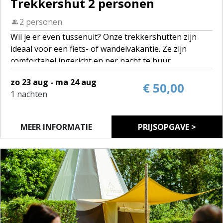
Trekkershut 2 personen
2 personen
Wil je er even tussenuit? Onze trekkershutten zijn
ideaal voor een fiets- of wandelvakantie. Ze zijn
comfortabel ingericht en per nacht te huur.
Op camping De Gavers staan 5 trekkershutten:
zo 23 aug - ma 24 aug
• 4 hutten voor 4 personen
€ 50,00
1 nachten
• 1 hut voor 2 personen
Elke trekkershut beschikt over bedden (slaapzak en
bedlinnen breng je zelf mee), een tafel met stoelen en
MEER INFORMATIE
PRIJSOPGAVE >
een eenvoudige kookgelegenheid met keukenset.
Je maakt gebruik van de sanitaire voorzieningen op
de camping.