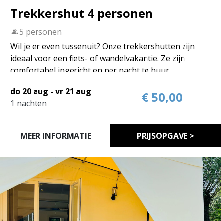
Trekkershut 4 personen
5 personen
Wil je er even tussenuit? Onze trekkershutten zijn
ideaal voor een fiets- of wandelvakantie. Ze zijn
comfortabel ingericht en per nacht te huur.
Op camping De Gavers staan 5 trekkershutten:
do 20 aug - vr 21 aug
• 4 hutten voor 4 personen
€ 50,00
1 nachten
• 1 hut voor 2 personen
Elke trekkershut beschikt over bedden (slaapzak en
bedlinnen breng je zelf mee), een tafel met stoelen en
MEER INFORMATIE
PRIJSOPGAVE >
een eenvoudige kookgelegenheid met keukenset.
Je maakt gebruik van de sanitaire voorzieningen op
de camping.