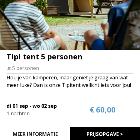
Tipi tent 5 personen
5 personen
Hou je van kamperen, maar geniet je graag van wat
meer luxe? Dan is onze Tipitent wellicht iets voor jou!
De tenten zijn volledig ingericht voor 4 personen. Op
di 01 sep - wo 02 sep
het domein zijn 2 tipi's te huur.
€ 60,00
1 nachten
2 slaapkamers, een zitruimte met keukenblok en een
terras. De keukenruimte heeft alle voorzieningen
voor een onbezorgde vakantie.
MEER INFORMATIE
PRIJSOPGAVE >