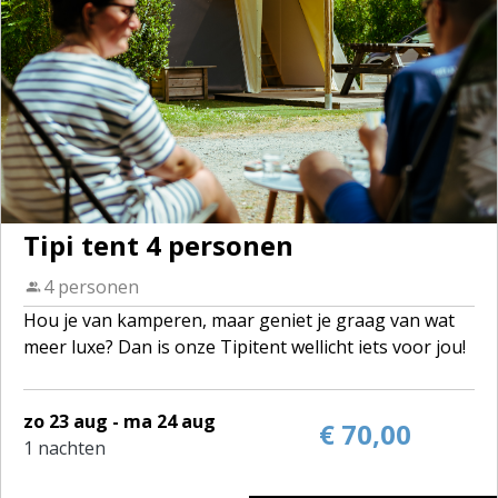
Tipi tent 4 personen
4 personen
Hou je van kamperen, maar geniet je graag van wat
meer luxe? Dan is onze Tipitent wellicht iets voor jou!
De tenten zijn volledig ingericht voor 4 personen. Op
zo 23 aug - ma 24 aug
het domein zijn 2 tipi's te huur.
€ 70,00
1 nachten
2 slaapkamers, een zitruimte met keukenblok en een
terras. De keukenruimte heeft alle voorzieningen