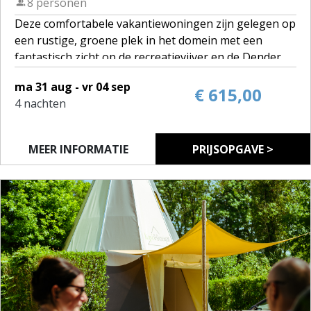
8 personen
Deze comfortabele vakantiewoningen zijn gelegen op
een rustige, groene plek in het domein met een
fantastisch zicht op de recreatievijver en de Dender.
ma 31 aug - vr 04 sep
Op het domein zijn 5 woningen voor 8 personen te
€ 615,00
4 nachten
huur.
Je kan deze 8-persoonswoning ook reserveren voor 4
MEER INFORMATIE
PRIJSOPGAVE >
personen. Je geniet dan van het uitzicht op de vijver
maar hebt geen toegang tot de bovenverdieping van
de woning.