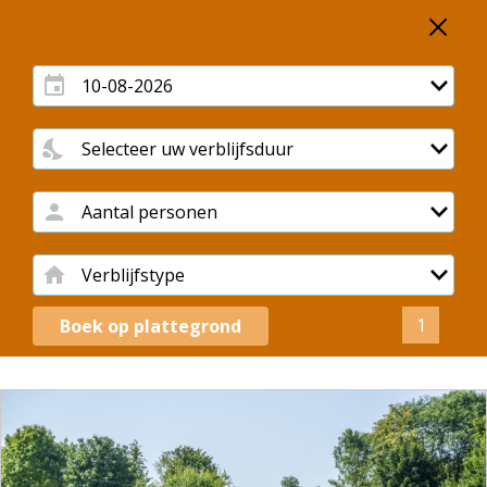
1
Boek op plattegrond