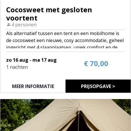
Cocosweet met gesloten
voortent
4 personen
Als alternatief tussen een tent en een mobilhome is
de cocosweet een nieuwe, cosy accommodatie, geheel
ingericht met 4 slaapplaatsen, uniek comfort en de
isolatie en stevigheid van een mobilhome, mét
zo 16 aug - ma 17 aug
voortent.
€ 70,00
1 nachten
Wil je graag eens ervaren of kamperen iets voor jou
is? Dan is de cocosweet zeker een goed begin!
MEER INFORMATIE
PRIJSOPGAVE >
Je kan er met vier slapen, er is een minikeukentje en
je kan heerlijk relaxen in de voortent.
Klinkt goed, niet?