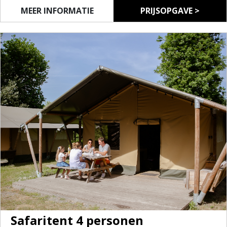
voor een onbezorgde vakantie.
MEER INFORMATIE
PRIJSOPGAVE >
Als je logeert in de Tipitent, dan maak je gebruik van
de sanitaire voorzieningen op de camping, die vlakbij
gelegen zijn. Huisdieren zijn niet toegelaten in de
tent. Het is mogelijk om
Safaritent 4 personen