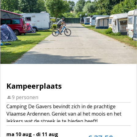
Kampeerplaats
9 personen
Camping De Gavers bevindt zich in de prachtige
Vlaamse Ardennen. Geniet van al het moois en het
lekkers wat de streek je te bieden heeft!
ma 10 aug - di 11 aug
Een toeristenplaats is een individuele kampeerplaats,