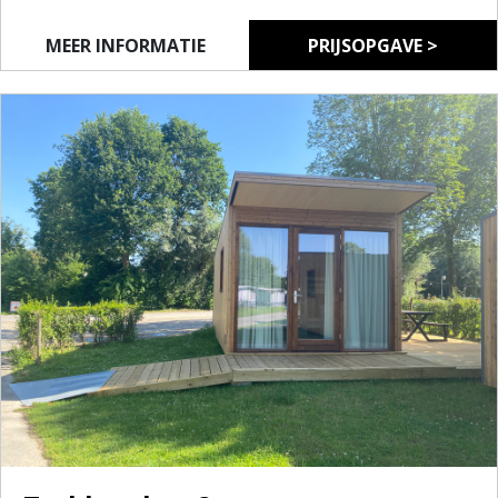
Wil je graag eens ervaren of kamperen iets voor jou
is? Dan is de cocosweet zeker een goed begin!
MEER INFORMATIE
PRIJSOPGAVE >
Je kan er met vier slapen, er is een minikeukentje en
je kan heerlijk relaxen in de voortent.
Klinkt goed, niet?