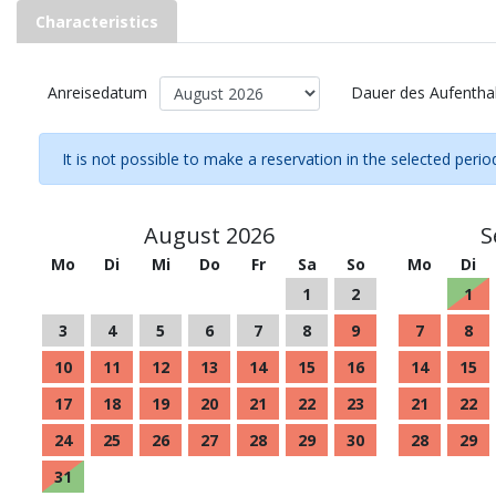
Characteristics
Anreisedatum
Dauer des Aufentha
It is not possible to make a reservation in the selected perio
August 2026
S
Mo
Di
Mi
Do
Fr
Sa
So
Mo
Di
1
2
1
3
4
5
6
7
8
9
7
8
10
11
12
13
14
15
16
14
15
17
18
19
20
21
22
23
21
22
24
25
26
27
28
29
30
28
29
31