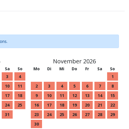
ions.
6
November 2026
Sa
So
Mo
Di
Mi
Do
Fr
Sa
So
3
4
1
10
11
2
3
4
5
6
7
8
17
18
9
10
11
12
13
14
15
24
25
16
17
18
19
20
21
22
31
23
24
25
26
27
28
29
30