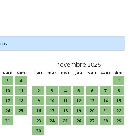
ions.
novembre 2026
sam
dim
lun
mar
mer
jeu
ven
sam
dim
3
4
1
10
11
2
3
4
5
6
7
8
17
18
9
10
11
12
13
14
15
24
25
16
17
18
19
20
21
22
31
23
24
25
26
27
28
29
30