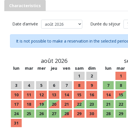
Characteristics
Date d’arrivée
Durée du séjour
It is not possible to make a reservation in the selected perio
août 2026
s
lun
mar
mer
jeu
ven
sam
dim
lun
mar
1
2
1
3
4
5
6
7
8
9
7
8
10
11
12
13
14
15
16
14
15
17
18
19
20
21
22
23
21
22
24
25
26
27
28
29
30
28
29
31