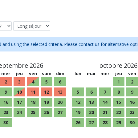
d and using the selected criteria. Please contact us for alternative opt
eptembre 2026
octobre 2026
mer
jeu
ven
sam
dim
lun
mar
mer
jeu
ven
2
3
4
5
6
1
2
9
10
11
12
13
5
6
7
8
9
16
17
18
19
20
12
13
14
15
16
23
24
25
26
27
19
20
21
22
23
30
26
27
28
29
30